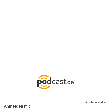
Anmeldung
Hallo Podcast-Hörer! Melde dich hier an. Dich erwarten 1 Million
abonnierbare Podcasts und alles, was Du rund um Podcasting
wissen musst.
Konto erstellen
Anmelden mit