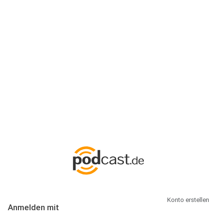
Anmeldung
Hallo Podcast-Hörer! Melde dich hier an. Dich erwarten 1 Million
abonnierbare Podcasts und alles, was Du rund um Podcasting
wissen musst.
Konto erstellen
Anmelden mit