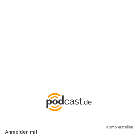
Anmeldung
Hallo Podcast-Hörer! Melde dich hier an. Dich erwarten 1 Million
abonnierbare Podcasts und alles, was Du rund um Podcasting
wissen musst.
Konto erstellen
Anmelden mit