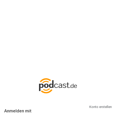
Anmeldung
Hallo Podcast-Hörer! Melde dich hier an. Dich erwarten 1 Million
abonnierbare Podcasts und alles, was Du rund um Podcasting
wissen musst.
Konto erstellen
Anmelden mit