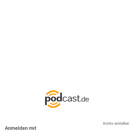
Anmeldung
Hallo Podcast-Hörer! Melde dich hier an. Dich erwarten 1 Million
abonnierbare Podcasts und alles, was Du rund um Podcasting
wissen musst.
Konto erstellen
Anmelden mit