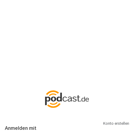
Anmeldung
Hallo Podcast-Hörer! Melde dich hier an. Dich erwarten 1 Million
abonnierbare Podcasts und alles, was Du rund um Podcasting
wissen musst.
Konto erstellen
Anmelden mit