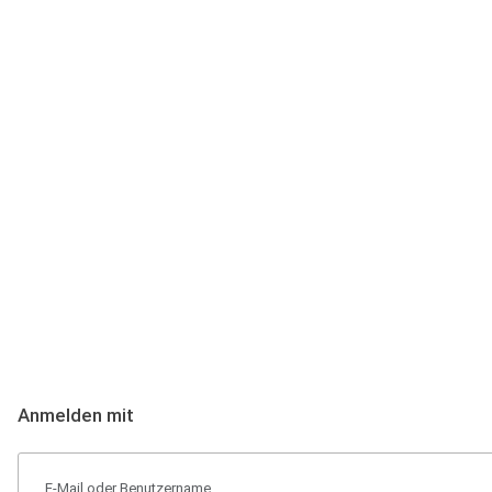
Anmeldung
Hallo Podcast-Hörer! Melde dich hier an. Dich erwarten 1 Million 
Anmelden mit