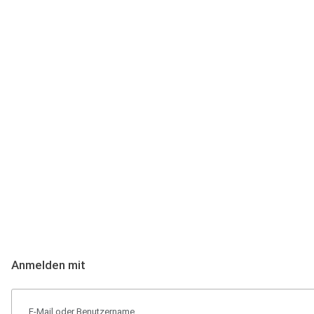
Anmeldung
Hallo Podcast-Hörer! Melde dich hier an. Dich erwarten 1 Million 
Anmelden mit