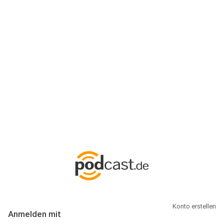
Anmeldung
Hallo Podcast-Hörer! Melde dich hier an. Dich erwarten 1 Million
abonnierbare Podcasts und alles, was Du rund um Podcasting
wissen musst.
Konto erstellen
Anmelden mit