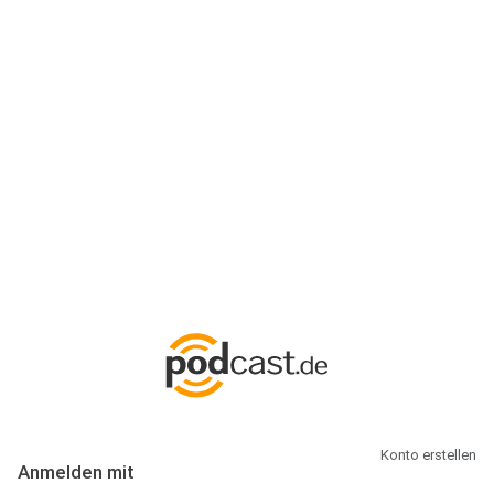
Anmeldung
Hallo Podcast-Hörer! Melde dich hier an. Dich erwarten 1 Million
abonnierbare Podcasts und alles, was Du rund um Podcasting
wissen musst.
Konto erstellen
Anmelden mit