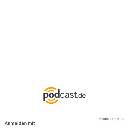
Anmeldung
Hallo Podcast-Hörer! Melde dich hier an. Dich erwarten 1 Million
abonnierbare Podcasts und alles, was Du rund um Podcasting
wissen musst.
Konto erstellen
Anmelden mit